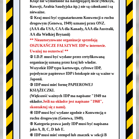
Kraje nie wymienione na następującej liście (Meksyk,
Kuwejt, Arabia Saudyjska itp.) nie są członkami i są
nieważne.
① Kraj musi być sygnatariuszem Konwencji o ruchu
drogowym (Genewa, 1949) uznanej przez ONZ.
(AAA dla USA, CAA dla Kanady, AAA dla Australii,
AA dla Wielkiej Brytanii)
** Nieautoryzowane organizacje sprzedają
OSZUKAŃCZE FAŁSZYWE IDP w internecie.
Uważaj na oszustwa! **
② I.D.P. musi być wydane przez certyfikowaną
organizację uznaną przez kraj lub władze.
Wszystkie IDP typu kartowego, cyfrowe IDP,
pojedyncze papierowe IDP i fotokopie nie są ważne w
Japonii.
③ IDP musi mieć formę PAPIEROWEJ
KSIĄŻECZKI.
(Większość ważnych IDP ma napisane "1949 na
okładce.
Jeśli na okładce jest napisane "1968",
skontaktuj się z nami).
④ IDP musi być wydane zgodnie z Konwencją o
ruchu drogowym (Genewa, 1949).
⑤ Kategoria prawa jazdy IDP musi być napisana
jako A, B, C, D lub E.
⑥ IDP musi mieć stempel lub znaczek w sekcji B