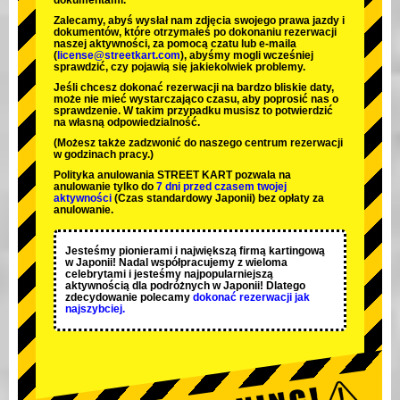
dokumentami.
Zalecamy, abyś wysłał nam zdjęcia swojego prawa jazdy i
dokumentów, które otrzymałeś po dokonaniu rezerwacji
naszej aktywności, za pomocą czatu lub e-maila
(
license@streetkart.com
), abyśmy mogli wcześniej
sprawdzić, czy pojawią się jakiekolwiek problemy.
Jeśli chcesz dokonać rezerwacji na bardzo bliskie daty,
może nie mieć wystarczająco czasu, aby poprosić nas o
sprawdzenie. W takim przypadku musisz to potwierdzić
na własną odpowiedzialność.
(Możesz także zadzwonić do naszego centrum rezerwacji
w godzinach pracy.)
Polityka anulowania STREET KART pozwala na
anulowanie tylko do
7 dni przed czasem twojej
aktywności
(Czas standardowy Japonii) bez opłaty za
anulowanie.
Jesteśmy
pionierami
i
największą firmą kartingową
w Japonii! Nadal współpracujemy z
wieloma
celebrytami
i jesteśmy
najpopularniejszą
aktywnością
dla podróżnych w Japonii! Dlatego
zdecydowanie polecamy
dokonać rezerwacji jak
najszybciej.