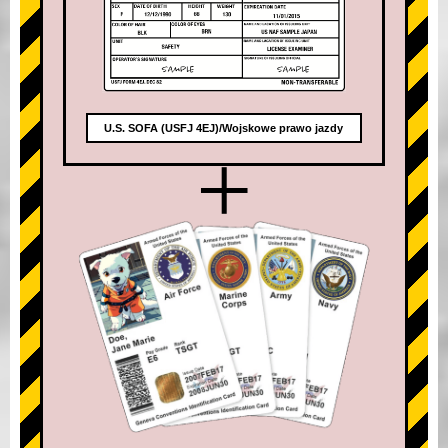
U.S. SOFA (USFJ 4EJ)/Wojskowe prawo jazdy
+