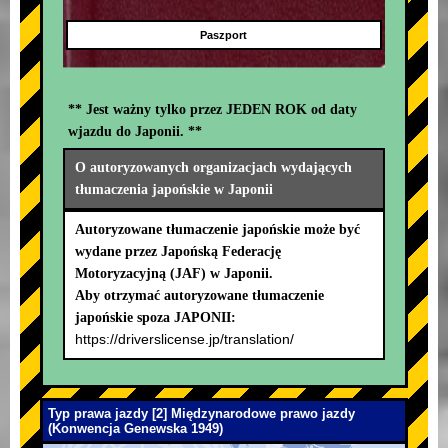
Paszport
** Jest ważny tylko przez JEDEN ROK od daty
wjazdu do Japonii. **
O autoryzowanych organizacjach wydających
tłumaczenia japońskie w Japonii
Autoryzowane tłumaczenie japońskie może być
wydane przez Japońską Federację
Motoryzacyjną (JAF) w Japonii.
Aby otrzymać autoryzowane tłumaczenie
japońskie spoza JAPONII:
https://driverslicense.jp/translation/
Typ prawa jazdy [2] Międzynarodowe prawo jazdy
(Konwencja Genewska 1949)