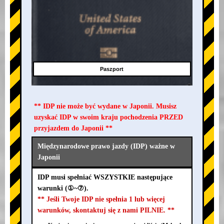
Paszport
** IDP nie może być wydane w Japonii. Musisz
uzyskać IDP w swoim kraju pochodzenia PRZED
przyjazdem do Japonii **
Międzynarodowe prawo jazdy (IDP) ważne w
Japonii
IDP musi spełniać WSZYSTKIE następujące
warunki (①~⑦).
** Jeśli Twoje IDP nie spełnia 1 lub więcej
warunków, skontaktuj się z nami PILNIE. **