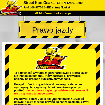
Street Kart Osaka
OPEN 12:00-19:00
📞+81-90-9977-6644
📧
shina@kart.st
MENU/Zmień Lokalizację
TOP
Prawo jazdy
O nas
Specyfikacja
Cena
Dojazd
Opinie
FAQ
Firma
Rezerwacja
Zmień Lokalizację
Tokyo Shinagawa
Tokyo Akihabara#1
Tokyo Akihabara#2
Tokyo Shibuya
Ta aktywność wymaga międzynarodowego prawa jazdy
lub innego dokumentu, który pozwala ci prowadzić
Tokyo Shibuya Annex
Tokyo Bay
pojazdy na drogach publicznych w Japonii.
Uwaga! Jeśli przyjedziesz do naszego sklepu bez
Tokyo Asakusa
Osaka
wymaganych oryginalnych dokumentów (opisanych
poniżej),
nie będziesz mógł wziąć udziału w aktywności
i
nie otrzymasz żadnego zwrotu
.
Okinawa
Przeczytaj poniżej, jakie dokumenty musisz uzyskać i
upewnij się, że możesz przyjść do naszego sklepu z tymi