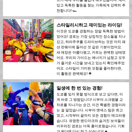
드가 내내 우리를 즐겁게 해주었습니다. 재미
있고 독특한 활동을 찾는 가족에게 강력히 추
천합니다! 🏎️
스타일리시하고 재미있는 라이딩!
이것은 도쿄를 경험하는 정말 독특한 방법이
었어요! 경로는 가장 상징적인 장소들을 지나
갔고, 하라주쿠를 드라이브하는 것은 마치 패
션 런웨이에 들어선 것 같은 기분이었어요.
새 매장은 아름다웠고, 카트는 완벽한 상태였
어요. 우리의 가이드는 에너지가 넘쳤고 모두
가 즐거운 시간을 보내고 있는지 확인해주었
어요. 스타일이 가미된 모험을 좋아한다면,
이 활동은 완벽해요! 🌟
일생에 한 번 있는 경험!
도쿄를 잊지 못할 방식으로 보고 싶다면, 이
게 바로 그 방법입니다! 시부야 스크램블 교
차로를 지나가는 순간, 이건 특별한 경험이라
는 걸 알았습니다. 시부야 앤넥스 팀은 최고
였고, 시작부터 끝까지 모든 경험이 매끄러웠
습니다. 유명한 랜드마크와 숨겨진 보석들이
어우러진 경로는 더욱 흥미로웠습니다. 기회
가 된다면 다시 하고 싶습니다! 🔥