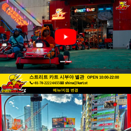
스트리트 카트 시부야 별관
OPEN 10:00-22:00
📞+81-70-2222-6655
📧
shina@kart.st
메뉴/지점 변경
최상단
소개
사양
가격
접근성
고객 리뷰
자주 묻는 질문