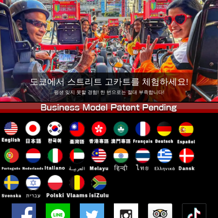
회사 정보
예약
지점 변경
도쿄 시나가와 #1
도쿄 아키하바라#1
도쿄 아키하바라#2
도쿄 시부야
도쿄 시부야 애넥스
도쿄 베이
도쿄에서 스트리트 고카트를 체험하세요!
도쿄 아사쿠사
오사카
평생 잊지 못할 경험! 한 번으로는 절대 부족합니다!
오키나와