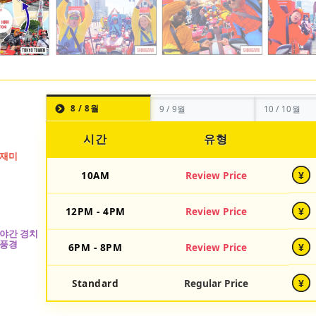
8 / 8월
9 / 9월
10 / 10월
시간
유형
10AM
Review Price
¥
12PM - 4PM
Review Price
¥
6PM - 8PM
Review Price
¥
Standard
Regular Price
¥