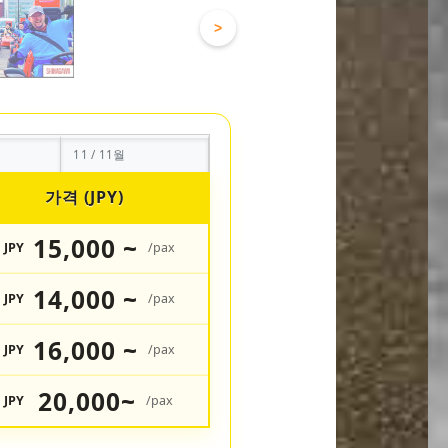
>
11 / 11월
가격 (JPY)
15,000 ~
JPY
/pax
14,000 ~
JPY
/pax
16,000 ~
JPY
/pax
20,000~
JPY
/pax