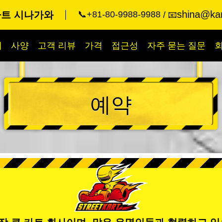
shina@kar
카트 시나가와
📞+81-80-9988-9988
📧
개
사양
고객 리뷰
가격
접근성
자주 묻는 질문
예약