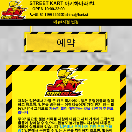
STREET KART 아키하바라 #1
OPEN 10:00-22:00
📞+81-80-1199-1199
📧
shina@kart.st
메뉴/지점 변경
최상단
예약
소개
사양
가격
접근성
고객 리뷰
자주 묻는 질문
회사 정보
예약
지점 변경
도쿄 시나가와 #1
도쿄 아키하바라#1
도쿄 아키하바라#2
도쿄 시부야
도쿄 시부야 애넥스
도쿄 베이
저희는 일본에서 가장 큰 카트 회사이며,
많은 유명인
들과 협력
하고 있으며, 일본을 방문하는 여행객들에게
가장 인기 있는 활
도쿄 아사쿠사
오사카
동
입니다! 그러므로
가능한 빨리 예약하는 것을 강력히 추천드
립니다.
오키나와
주의! 필요한 원본 서류를 지참하지 않고 저희 가게에 도착하면
활동에 참여할 수 없으며, 환불도 불가능합니다.
(상세 내용은
아래에 설명되어 있습니다
‘일본에서 운전하기 위한 운전 면허
증’
) 일본에서 운전할 수 있는 서류를 지참하지 않으면, 활동에