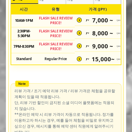
시간
유형
가격 (JPY)
FLASH SALE REVIEW
7,000 ~
10AM-1PM
JPY
/pax
¥
PRICE!
2:30PM-
FLASH SALE REVIEW
8,000 ~
JPY
/pax
¥
5:30PM
PRICE!
FLASH SALE REVIEW
9,000 ~
7PM-8:30PM
JPY
/pax
¥
PRICE!
15,000~
Standard
Regular Price
JPY
/pax
¥
리뷰 가격 / 조기 예약 리뷰 가격 / 리뷰 가격은 체험을 공유할
계획이 있을 때 적용됩니다.
단, 리뷰 기반 할인이 금지된 소셜 미디어 플랫폼에는 적용되
지 않습니다.
**온라인 예약 시 리뷰 가격이 자동으로 적용됩니다. 정가를
이용하고자 하시는 경우, 예를 들어 체험을 비밀로 유지하고
싶으신 경우, 메시지를 통해 예약 센터 직원에게 알려주시기
바랍니다.