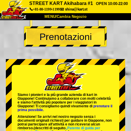
STREET KART Akihabara #1
OPEN 10:00-22:00
📞+81-80-1199-1199
📧
shina@kart.st
MENU/Cambia Negozio
INIZIO
Prenotazioni
Chi Siamo
Specifiche
Prezzo
Accesso
Recensioni
FAQ
Azienda
Prenotazioni
Cambia Negozio
Tokyo Shinagawa
Tokyo Akihabara#1
Tokyo Akihabara#2
Tokyo Shibuya
Siamo i
pionieri
e la
più grande azienda di kart
in
Tokyo Shibuya Annex
Tokyo Bay
Giappone! Continuiamo a collaborare con
molti celebrità
e siamo l'
attività più popolare
per i viaggiatori in
Giappone! Ti consigliamo quindi vivamente di
prenotare il
Tokyo Asakusa
Osaka
prima possibile.
Attenzione! Se arrivi nel nostro negozio senza i
Okinawa
documenti originali richiesti per guidare in Giappone, non
potrai partecipare all'attività e non riceverai alcun
rimborso.
(descritti di seguito
„Patente di guida per