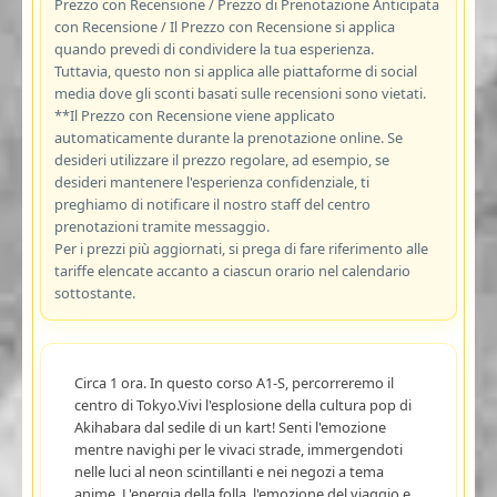
Prezzo con Recensione / Prezzo di Prenotazione Anticipata
con Recensione / Il Prezzo con Recensione si applica
quando prevedi di condividere la tua esperienza.
Tuttavia, questo non si applica alle piattaforme di social
media dove gli sconti basati sulle recensioni sono vietati.
**Il Prezzo con Recensione viene applicato
automaticamente durante la prenotazione online. Se
desideri utilizzare il prezzo regolare, ad esempio, se
desideri mantenere l'esperienza confidenziale, ti
preghiamo di notificare il nostro staff del centro
prenotazioni tramite messaggio.
Per i prezzi più aggiornati, si prega di fare riferimento alle
tariffe elencate accanto a ciascun orario nel calendario
sottostante.
Circa 1 ora. In questo corso A1-S, percorreremo il
centro di Tokyo.Vivi l'esplosione della cultura pop di
Akihabara dal sedile di un kart! Senti l'emozione
mentre navighi per le vivaci strade, immergendoti
nelle luci al neon scintillanti e nei negozi a tema
anime. L'energia della folla, l'emozione del viaggio e