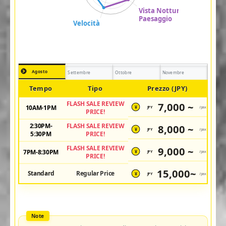
Agosto
Settembre
Ottobre
Novembre
Tempo
Tipo
Prezzo (JPY)
FLASH SALE REVIEW
7,000 ~
10AM-1PM
JPY
/pax
¥
PRICE!
2:30PM-
FLASH SALE REVIEW
8,000 ~
JPY
/pax
¥
5:30PM
PRICE!
FLASH SALE REVIEW
9,000 ~
7PM-8:30PM
JPY
/pax
¥
PRICE!
15,000~
Standard
Regular Price
JPY
/pax
¥