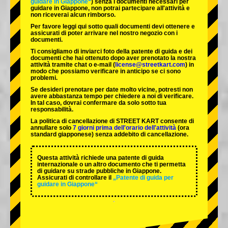
guidare in Giappone“
) senza i documenti necessari per
guidare in Giappone, non potrai partecipare all'attività e
non riceverai alcun rimborso.
Per favore leggi qui sotto quali documenti devi ottenere e
assicurati di poter arrivare nel nostro negozio con i
documenti.
Ti consigliamo di inviarci foto della patente di guida e dei
documenti che hai ottenuto dopo aver prenotato la nostra
attività tramite chat o e-mail (
license@streetkart.com
) in
modo che possiamo verificare in anticipo se ci sono
problemi.
Se desideri prenotare per date molto vicine, potresti non
avere abbastanza tempo per chiedere a noi di verificare.
In tal caso, dovrai confermare da solo sotto tua
responsabilità.
La politica di cancellazione di STREET KART consente di
annullare solo
7 giorni prima dell'orario dell'attività
(ora
standard giapponese) senza addebito di cancellazione.
Questa attività richiede una patente di guida
internazionale o un altro documento che ti permetta
di guidare su strade pubbliche in Giappone.
Assicurati di controllare il
„Patente di guida per
guidare in Giappone“