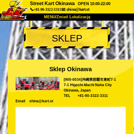
Street Kart Okinawa
OPEN 10:00-22:00
📞+81-90-3322-3311
📧
shina@kart.st
MENU/Zmień Lokalizację
TOP
SKLEP
O nas
Specyfikacja
Cena
Dojazd
Opinie
FAQ
Firma
Rezerwacja
Sklep Okinawa
Zmień Lokalizację
[900-0034]沖縄県那覇市東町7-1
Tokyo Shinagawa
Tokyo Akihabara#1
7-1 Higashi-Machi Naha City
Tokyo Akihabara#2
Tokyo Shibuya
Okinawa, Japan
TEL
+81-90-3322-3311
Tokyo Shibuya Annex
Tokyo Bay
Email
shina@kart.st
Tokyo Asakusa
Osaka
Okinawa