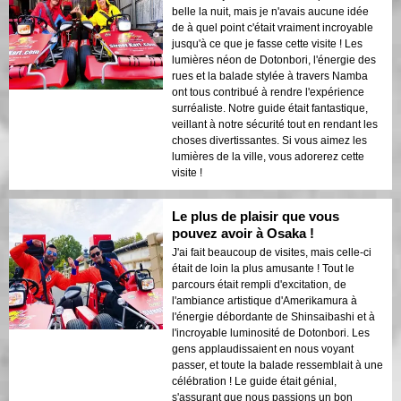
belle la nuit, mais je n'avais aucune idée
de à quel point c'était vraiment incroyable
jusqu'à ce que je fasse cette visite ! Les
lumières néon de Dotonbori, l'énergie des
rues et la balade stylée à travers Namba
ont tous contribué à rendre l'expérience
surréaliste. Notre guide était fantastique,
veillant à notre sécurité tout en rendant les
choses divertissantes. Si vous aimez les
lumières de la ville, vous adorerez cette
visite !
Le plus de plaisir que vous
pouvez avoir à Osaka !
J'ai fait beaucoup de visites, mais celle-ci
était de loin la plus amusante ! Tout le
parcours était rempli d'excitation, de
l'ambiance artistique d'Amerikamura à
l'énergie débordante de Shinsaibashi et à
l'incroyable luminosité de Dotonbori. Les
gens applaudissaient en nous voyant
passer, et toute la balade ressemblait à une
célébration ! Le guide était génial,
s'assurant que nous passions un bon