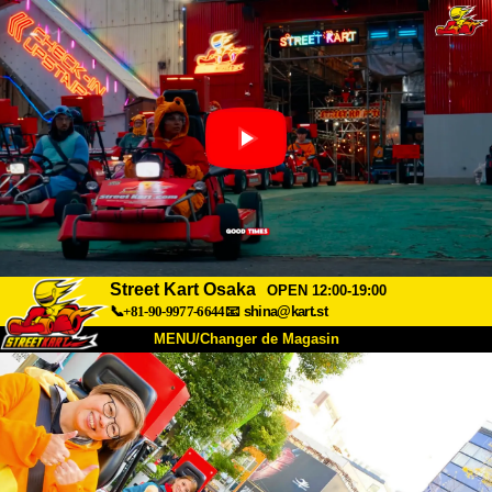
Street Kart Osaka
OPEN 12:00-19:00
📞+81-90-9977-6644
📧
shina@kart.st
MENU/Changer de Magasin
ACCUEIL
À Propos
Caractéristiques
Tarifs
Accès
Avis
FAQ