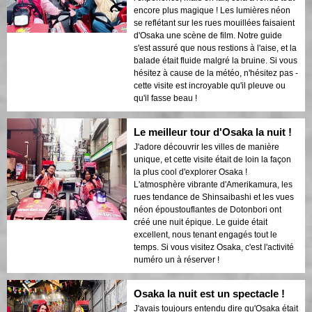
encore plus magique ! Les lumières néon
se reflétant sur les rues mouillées faisaient
d'Osaka une scène de film. Notre guide
s'est assuré que nous restions à l'aise, et la
balade était fluide malgré la bruine. Si vous
hésitez à cause de la météo, n'hésitez pas -
cette visite est incroyable qu'il pleuve ou
qu'il fasse beau !
Le meilleur tour d'Osaka la nuit !
J'adore découvrir les villes de manière
unique, et cette visite était de loin la façon
la plus cool d'explorer Osaka !
L'atmosphère vibrante d'Amerikamura, les
rues tendance de Shinsaibashi et les vues
néon époustouflantes de Dotonbori ont
créé une nuit épique. Le guide était
excellent, nous tenant engagés tout le
temps. Si vous visitez Osaka, c'est l'activité
numéro un à réserver !
Osaka la nuit est un spectacle !
J'avais toujours entendu dire qu'Osaka était