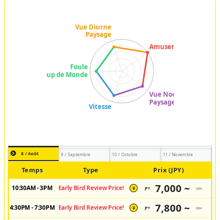
8 / Août
9 / Septembre
10 / Octobre
11 / Novembre
Temps
Type
Prix (JPY)
7,000 ~
10:30AM - 3PM
Early Bird Review Price!
JPY
/pax
¥
7,800 ~
4:30PM - 7:30PM
Early Bird Review Price!
JPY
/pax
¥