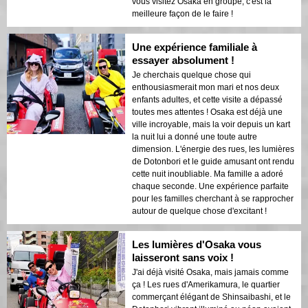
vous visitez Osaka en groupe, c'est la
meilleure façon de le faire !
Une expérience familiale à
essayer absolument !
Je cherchais quelque chose qui
enthousiasmerait mon mari et nos deux
enfants adultes, et cette visite a dépassé
toutes mes attentes ! Osaka est déjà une
ville incroyable, mais la voir depuis un kart
la nuit lui a donné une toute autre
dimension. L'énergie des rues, les lumières
de Dotonbori et le guide amusant ont rendu
cette nuit inoubliable. Ma famille a adoré
chaque seconde. Une expérience parfaite
pour les familles cherchant à se rapprocher
autour de quelque chose d'excitant !
Les lumières d'Osaka vous
laisseront sans voix !
J'ai déjà visité Osaka, mais jamais comme
ça ! Les rues d'Amerikamura, le quartier
commerçant élégant de Shinsaibashi, et le