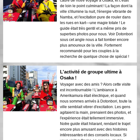
cadre de notre voyage à Osaka, et c'était
de loin le point culminant ! La façon dont la
ville s'illumine la nuit, l'énergie vibrante de
Namba, et l'excitation pure de rouler dans
les rues en kart—une magie totale ! Le
guide était très gentil et a même pris de
superbes photos pour nous. Voir Dotonbori
sous cet angle nous a fait tomber encore
plus amoureux de la ville. Fortement
recommandé pour les couples à la
recherche de quelque chose de spécial !
L'activité de groupe ultime à
Osaka !
Voyager avec des amis ? Alors cette visite
est incontournable ! L'ambiance à
Amerikamura était électrique, et quand
nous sommes arrivés à Dotonbori, toute la
ville semblait vibrer d'excitation. Les gens
agitaient la main, prenaient des photos, et
l'expérience était tellement immersive.
Notre guide était hilarant, rendant le trajet
encore plus amusant avec des histoires
intéressantes et des conseils locaux. Si