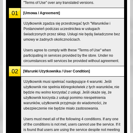
"Terms of Use" over any translated versions.
01
[Umowa / Agreement]
Użytkownik zgadza się przestrzegać tych "Warunków i
Postanowień podczas uczestnictwa w usługach
świadczonych przez sklep. Usługi nie będą świadczone bez
umowy w żadnych okolicznościach.
Users agree to comply with these "Terms of Use" when
participating in services provided by the store. Under no
circumstances will services be provided without agreement.
02
[Warunki Użytkownika / User Condition]
Użytkownik musi spełniać następujące 4 warunki. Jeśli
użytkownik nie spełnia któregokolwiek z tych warunków, nie
będzie mu wolno korzystać z usługi. Jeśli okaże się, że
użytkownik korzysta z usługi pomimo niespełnienia
warunków, użytkownik przyjmuje do wiadomości, że
ubezpieczenie nie będzie miało zastosowania.
Users must meet all of the following 4 conditions. If any one
of the conditions is not met, users cannot use the service. If it
is found that users are using the service despite not meeting