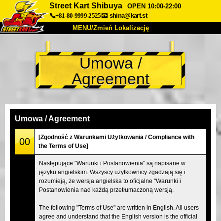
Street Kart Shibuya
OPEN 10:00-22:00
📞+81-80-9999-2525
📧
shina@kart.st
MENU/Zmień Lokalizację
TOP
Umowa /
O nas
Specyfikacja
Cena
Agreement
Dojazd
Opinie
FAQ
Firma
Rezerwacja
Zmień Lokalizację
Umowa / Agreement
Tokyo Shinagawa
Tokyo Akihabara#1
[Zgodność z Warunkami Użytkowania / Compliance with
00
the Terms of Use]
Tokyo Akihabara#2
Tokyo Shibuya
Następujące "Warunki i Postanowienia" są napisane w
Tokyo Shibuya Annex
Tokyo Bay
języku angielskim. Wszyscy użytkownicy zgadzają się i
rozumieją, że wersja angielska to oficjalne "Warunki i
Tokyo Asakusa
Osaka
Postanowienia nad każdą przetłumaczoną wersją.
Okinawa
The following "Terms of Use" are written in English. All users
agree and understand that the English version is the official