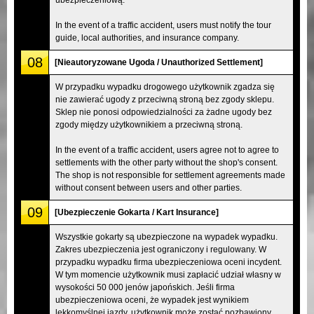
In the event of a traffic accident, users must notify the tour
guide, local authorities, and insurance company.
08
[Nieautoryzowane Ugoda / Unauthorized Settlement]
W przypadku wypadku drogowego użytkownik zgadza się
nie zawierać ugody z przeciwną stroną bez zgody sklepu.
Sklep nie ponosi odpowiedzialności za żadne ugody bez
zgody między użytkownikiem a przeciwną stroną.
In the event of a traffic accident, users agree not to agree to
settlements with the other party without the shop's consent.
The shop is not responsible for settlement agreements made
without consent between users and other parties.
09
[Ubezpieczenie Gokarta / Kart Insurance]
Wszystkie gokarty są ubezpieczone na wypadek wypadku.
Zakres ubezpieczenia jest ograniczony i regulowany. W
przypadku wypadku firma ubezpieczeniowa oceni incydent.
W tym momencie użytkownik musi zapłacić udział własny w
wysokości 50 000 jenów japońskich. Jeśli firma
ubezpieczeniowa oceni, że wypadek jest wynikiem
lekkomyślnej jazdy, użytkownik może zostać pozbawiony