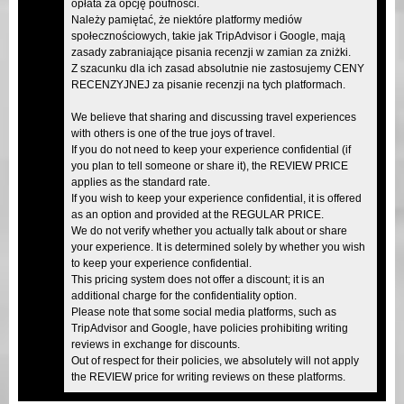
opłata za opcję poufności.
Należy pamiętać, że niektóre platformy mediów
społecznościowych, takie jak TripAdvisor i Google, mają
zasady zabraniające pisania recenzji w zamian za zniżki.
Z szacunku dla ich zasad absolutnie nie zastosujemy CENY
RECENZYJNEJ za pisanie recenzji na tych platformach.
We believe that sharing and discussing travel experiences
with others is one of the true joys of travel.
If you do not need to keep your experience confidential (if
you plan to tell someone or share it), the REVIEW PRICE
applies as the standard rate.
If you wish to keep your experience confidential, it is offered
as an option and provided at the REGULAR PRICE.
We do not verify whether you actually talk about or share
your experience. It is determined solely by whether you wish
to keep your experience confidential.
This pricing system does not offer a discount; it is an
additional charge for the confidentiality option.
Please note that some social media platforms, such as
TripAdvisor and Google, have policies prohibiting writing
reviews in exchange for discounts.
Out of respect for their policies, we absolutely will not apply
the REVIEW price for writing reviews on these platforms.