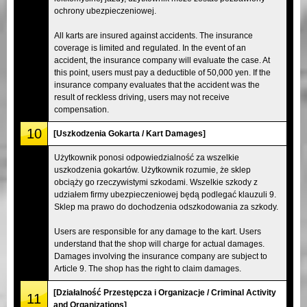
ochrony ubezpieczeniowej.
All karts are insured against accidents. The insurance
coverage is limited and regulated. In the event of an
accident, the insurance company will evaluate the case. At
this point, users must pay a deductible of 50,000 yen. If the
insurance company evaluates that the accident was the
result of reckless driving, users may not receive
compensation.
10
[Uszkodzenia Gokarta / Kart Damages]
Użytkownik ponosi odpowiedzialność za wszelkie
uszkodzenia gokartów. Użytkownik rozumie, że sklep
obciąży go rzeczywistymi szkodami. Wszelkie szkody z
udziałem firmy ubezpieczeniowej będą podlegać klauzuli 9.
Sklep ma prawo do dochodzenia odszkodowania za szkody.
Users are responsible for any damage to the kart. Users
understand that the shop will charge for actual damages.
Damages involving the insurance company are subject to
Article 9. The shop has the right to claim damages.
[Działalność Przestępcza i Organizacje / Criminal Activity
11
and Organizations]