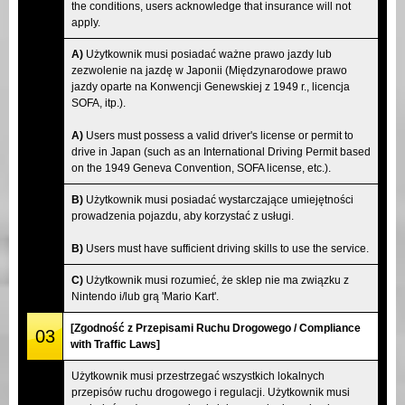
the conditions, users acknowledge that insurance will not
apply.
A)
Użytkownik musi posiadać ważne prawo jazdy lub
zezwolenie na jazdę w Japonii (Międzynarodowe prawo
jazdy oparte na Konwencji Genewskiej z 1949 r., licencja
SOFA, itp.).
A)
Users must possess a valid driver's license or permit to
drive in Japan (such as an International Driving Permit based
on the 1949 Geneva Convention, SOFA license, etc.).
B)
Użytkownik musi posiadać wystarczające umiejętności
prowadzenia pojazdu, aby korzystać z usługi.
B)
Users must have sufficient driving skills to use the service.
C)
Użytkownik musi rozumieć, że sklep nie ma związku z
Nintendo i/lub grą 'Mario Kart'.
[Zgodność z Przepisami Ruchu Drogowego / Compliance
03
with Traffic Laws]
Użytkownik musi przestrzegać wszystkich lokalnych
przepisów ruchu drogowego i regulacji. Użytkownik musi