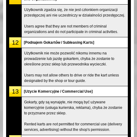
Użytkownik zgadza się, że nie jest członkiem organizacji
przestępczej ani nie uczestniczy w działalności przestępczej.
Users agree that they are not members of criminal
organizations and do not participate in criminal activities.
12
[Podnajem Gokartów / Subleasing Karts]
Użytkownik nie może pozwolić nikomu innemu na
prowadzenie lub jazdę gokartem, chyba że zostanie to
określone przez sklep lub przewodnika wycieczki.
Users may not allow others to drive or ride the kart unless
designated by the shop or tour guide.
13
[Użycie Komercyjne / Commercial Use]
Gokarty, gdy są wynajęte, nie mogą być używane
komercyjnie (usługa kurierska, reklama), chyba że zostanie
to przyznane przez sklep.
Rented karts are not permitted for commercial use (delivery
services, advertising) without the shop's permission.