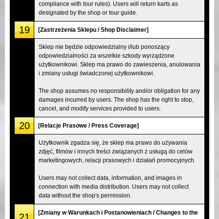
compliance with tour rules). Users will return karts as
designated by the shop or tour guide.
19
[Zastrzeżenia Sklepu / Shop Disclaimer]
Sklep nie będzie odpowiedzialny i/lub ponoszący
odpowiedzialności za wszelkie szkody wyrządzone
użytkownikowi. Sklep ma prawo do zawieszenia, anulowania
i zmiany usługi świadczonej użytkownikowi.
The shop assumes no responsibility and/or obligation for any
damages incurred by users. The shop has the right to stop,
cancel, and modify services provided to users.
20
[Relacje Prasowe / Press Coverage]
Użytkownik zgadza się, że sklep ma prawo do używania
zdjęć, filmów i innych treści związanych z usługą do celów
marketingowych, relacji prasowych i działań promocyjnych.
Users may not collect data, information, and images in
connection with media distribution. Users may not collect
data without the shop's permission.
[Zmiany w Warunkach i Postanowieniach / Changes to the
21