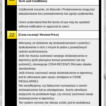
Term and Conditions]
Użytkownik rozumie, że Warunki i Postanowienia mogą być
aktualizowane bez powiadomienia lub zgody użytkownika.
Users understand that the terms of use may be updated
without notification or approval to users.
22
[Cena recenzji / Review Price]
Wierzymy, że dzielenie się doświadczeniami z podróży i
dyskutowanie o nich z innymi to jedna z prawdziwych
radości podróżowania.
Jeśli nie musisz zachować swojego doświadczenia w
tajemnicy (jeśli planujesz komuś powiedzieć lub się
podzielić), obowiązuje CENA RECENZYJNA jako stawka
standardowa.
Jeśli chcesz zachować swoje doświadczenie w tajemnicy,
jest to oferowane jako opcja i dostępne w CENIE
REGULARNEJ.
Nie weryfikujemy, czy faktycznie rozmawiasz o swoim
doświadczeniu lub je udostępniasz. Jest to określane
wyłącznie na podstawie tego, czy chcesz zachować swoje
doświadczenie w tajemnicy.
Ten system cenowy nie oferuje zniżki; jest to dodatkowa