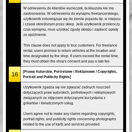
W odniesieniu do klientów wycieczek, ta klauzula nie ma
zastosowania. W odniesieniu do wynajmu freelancerskiego,
użytkownik zobowiązuje się do zwrotu pojazdu itp. w miejscu
i czasie określonym przez sklep. Jeśli użytkownik przekroczy
czas wynajmu, musi uzyskać zgodę sklepu i zapłacić opłatę
za opóźnienie.
This clause does not apply to tour customers. For freelance
rental, users promise to return vehicles at the location and
time designated by the shop. If users exceed the rental time,
they must obtain the shop's consent and pay a late fee.
[Prawa Autorskie, Portretowe i Reklamowe / Copyrights,
16
Portrait and Publicity Rights]
Użytkownik zgadza się nie zgłaszać żadnych roszczeń
dotyczących praw autorskich, portretowych i reklamowych
związanych ze zdjęciami dotyczącymi korzystania z
gokartów i świadczonych usług.
Users agree not to make any claims regarding copyrights,
portrait rights, and publicity rights concerning photographs
related to the use of karts and services provided.