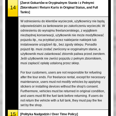
[Zwrot Gokartów w Oryginalnym Stanie i z Pełnymi
14
Zbiornikami / Return Karts in Original Status, and Full
Tanks]
W odniesieniu do klientów wycieczek, użytkownicy nie będą
odpowiedzialni za tankowanie po zakończeniu wycieczki. W
odniesieniu do wynajmu freelancerskiego, z wyjątkiem
niezbędnej konserwacji, użytkownik nie może modyfikować
pojazdu itp., na przykład przez naklejanie naklejek lub
instalowanie urządzeń itp., bez zgody sklepu. Ponadto
pojazd itp. musi zostać zwrócony w oryginalnym stanie, a
użytkownik musi zatankować zbiornik paliwa przed zwrotem.
Jeśli użytkownik nie zwróci pojazdu z pełnym zbiornikiem,
musi zapłacić opłatę ustaloną przez sklep.
For tour customers, users are not responsible for refueling
after the tour ends. For freelance rental, except for necessary
maintenance, users must not modify vehicles by applying
stickers or installing devices without the shop's consent.
Furthermore, vehicles must be returned in original condition,
and users must fill the fuel tank before returning. If users do
not return the vehicle with a full tank, they must pay the fee
set by the shop.
15
[Polityka Nadgodzin / Over Time Policy]