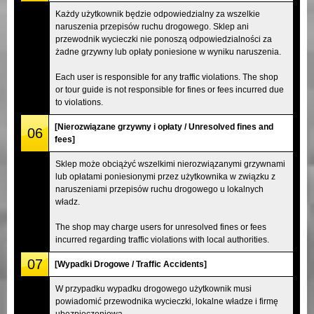
Każdy użytkownik będzie odpowiedzialny za wszelkie
naruszenia przepisów ruchu drogowego. Sklep ani
przewodnik wycieczki nie ponoszą odpowiedzialności za
żadne grzywny lub opłaty poniesione w wyniku naruszenia.
Each user is responsible for any traffic violations. The shop
or tour guide is not responsible for fines or fees incurred due
to violations.
[Nierozwiązane grzywny i opłaty / Unresolved fines and
06
fees]
Sklep może obciążyć wszelkimi nierozwiązanymi grzywnami
lub opłatami poniesionymi przez użytkownika w związku z
naruszeniami przepisów ruchu drogowego u lokalnych
władz.
The shop may charge users for unresolved fines or fees
incurred regarding traffic violations with local authorities.
07
[Wypadki Drogowe / Traffic Accidents]
W przypadku wypadku drogowego użytkownik musi
powiadomić przewodnika wycieczki, lokalne władze i firmę
ubezpieczeniową.