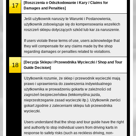
[Roszczenia o Odszkodowanie i Kary / Claims for
17
Damages and Penalties]
Jeśli użytkownik naruszy te Warunki i Postanowienia,
użytkownik zobowiązuje się do kompensowania wszelkich
roszczeń sklepu dotyczących szkód lub kar za naruszenie.
If users violate these terms of use, users acknowledge that
they will compensate for any claims made by the shop
regarding damages or penalties related to violations.
[Decyzja Sklepu i Przewodnika Wycieczki / Shop and Tour
18
Guide Decision]
Użytkownik rozumie, że sklep i przewodnik wycieczki mają
prawo i uprawnienia do zawieszenia indywidualnego
użytkownika w prowadzeniu gokarta w zależności od
zagrożeń bezpieczeństwa (lekkomyślna jazda,
nieprzestrzeganie zasad wycieczki itp.). Użytkownik zwróci
gokart zgodnie z zaleceniami sklepu lub przewodnika
wycieczki.
Users understand that the shop and tour guide have the right
and authority to stop individual users from driving karts in
response to safety risks (such as reckless driving, non-